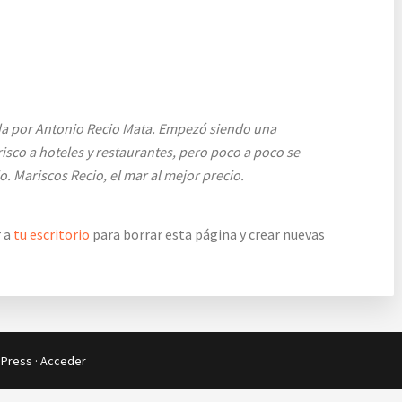
da por Antonio Recio Mata. Empezó siendo una
co a hoteles y restaurantes, pero poco a poco se
. Mariscos Recio, el mar al mejor precio.
r a
tu escritorio
para borrar esta página y crear nuevas
Press
·
Acceder