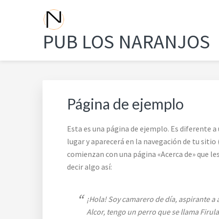
Saltar
Saltar
Saltar
a
al
a
la
contenido
la
PUB LOS NARANJOS
navegación
principal
barra
principal
lateral
principal
Página de ejemplo
Esta es una página de ejemplo. Es diferente 
lugar y aparecerá en la navegación de tu sitio
comienzan con una página «Acerca de» que les 
decir algo así:
¡Hola! Soy camarero de día, aspirante a 
Alcor, tengo un perro que se llama Firulai