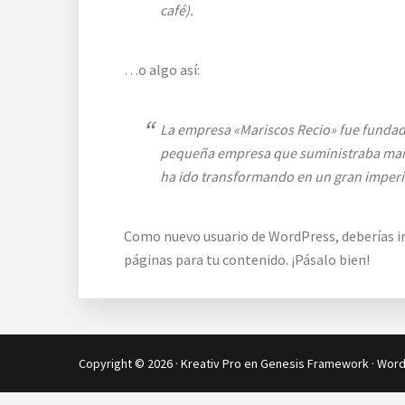
café).
…o algo así:
La empresa «Mariscos Recio» fue funda
pequeña empresa que suministraba maris
ha ido transformando en un gran imperio
Como nuevo usuario de WordPress, deberías i
páginas para tu contenido. ¡Pásalo bien!
Copyright © 2026 ·
Kreativ Pro
en
Genesis Framework
·
Word