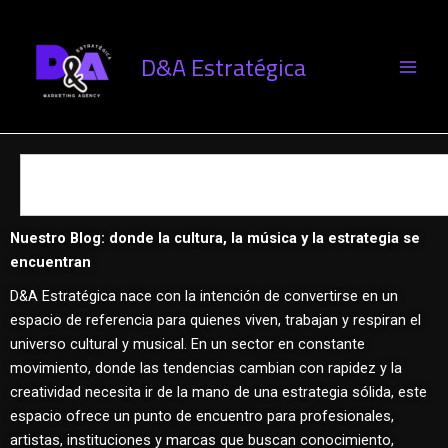
Ir
al
contenido
D&A Estratégica
S
e
a
r
Nuestro Blog: donde la cultura, la música y la estrategia se
c
h
encuentran
D&A Estratégica nace con la intención de convertirse en un
espacio de referencia para quienes viven, trabajan y respiran el
universo cultural y musical. En un sector en constante
movimiento, donde las tendencias cambian con rapidez y la
creatividad necesita ir de la mano de una estrategia sólida, este
espacio ofrece un punto de encuentro para profesionales,
artistas, instituciones y marcas que buscan conocimiento,