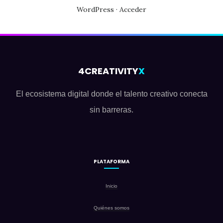
pueden
WordPress
·
Acceder
elegir
en
la
4CREATIVITY
X
página
de
El ecosistema digital donde el talento creativo conecta
producto
sin barreras.
PLATAFORMA
Inicio
Quiénes somos