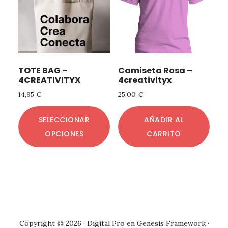
TOTE BAG –
Camiseta Rosa –
4CREATIVITYX
4creativityx
14,95
€
25,00
€
Este
SELECCIONAR
AÑADIR AL
producto
OPCIONES
CARRITO
tiene
múltiples
variantes.
Las
opciones
se
Copyright © 2026 ·
Digital Pro
en
Genesis Framework
·