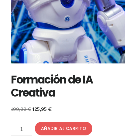
Formación de IA
Creativa
El
El
199,00
€
125,95
€
precio
precio
original
actual
Formación
AÑADIR AL CARRITO
era:
es:
de