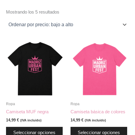
Mostrando los 5 resultados
Este
Est
producto
pro
tiene
tien
múltiples
múlt
variantes.
vari
Las
Las
opciones
opc
se
se
pueden
pue
Ropa
Ropa
elegir
eleg
Camiseta MUF negra
Camiseta básica de colores
en
en
14,99
€
14,99
€
(IVA incluido)
(IVA incluido)
la
la
página
pág
Seleccionar opciones
Seleccionar opciones