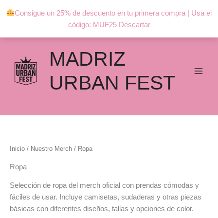
Ir
Consigue un 25% de descuento en tu primera compra | Usa el
al
código: MUF25
Descartar
contenido
Ordenado
por
precio:
bajo
MADRIZ
a
alto
URBAN FEST
Inicio
/
Nuestro Merch
/ Ropa
Ropa
Selección de ropa del merch oficial con prendas cómodas y
fáciles de usar. Incluye camisetas, sudaderas y otras piezas
básicas con diferentes diseños, tallas y opciones de color.