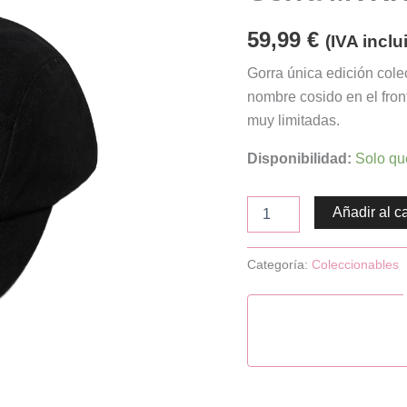
59,99
€
(IVA inclu
Gorra única edición cole
nombre cosido en el front
muy limitadas.
Disponibilidad:
Solo qu
Añadir al ca
Categoría:
Coleccionables