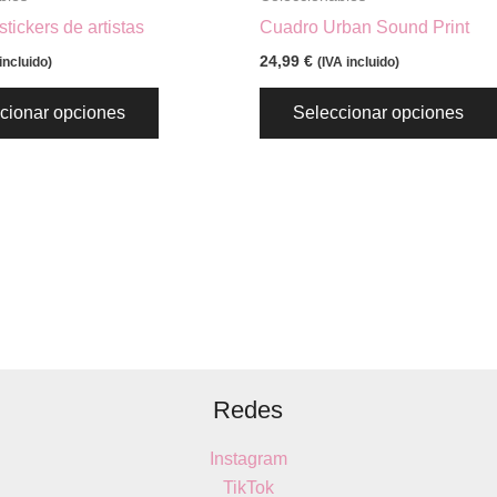
página
tickers de artistas
Cuadro Urban Sound Print
de
24,99
€
incluido)
(IVA incluido)
producto
cionar opciones
Seleccionar opciones
Redes
Instagram
TikTok