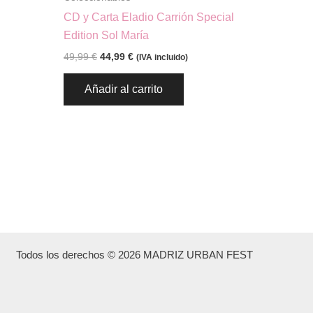
página
CD y Carta Eladio Carrión Special
de
Edition Sol María
producto
49,99
€
44,99
€
(IVA incluido)
Añadir al carrito
Todos los derechos © 2026 MADRIZ URBAN FEST