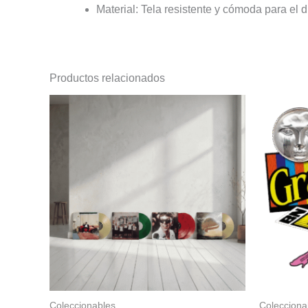
Material: Tela resistente y cómoda para el d
Productos relacionados
Este
producto
tiene
múltiples
variantes.
Las
opciones
se
pueden
elegir
en
la
Coleccionables
Colecciona