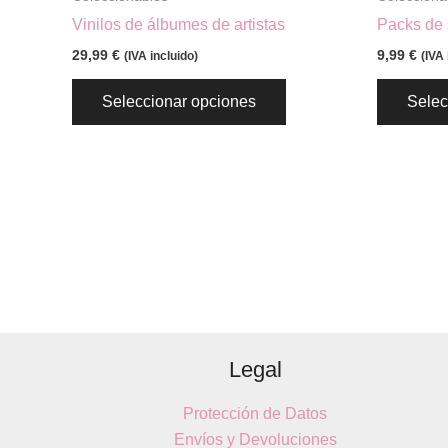
página
Vinilos de álbumes de artistas
Packs de s
de
29,99
€
9,99
€
(IVA incluido)
(IVA 
producto
Seleccionar opciones
Selec
Legal
Protección de Datos
Envíos y Devoluciones