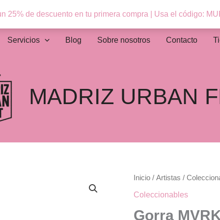
n 25% de descuento en tu primera compra | Usa el código: M
Servicios
Blog
Sobre nosotros
Contacto
T
MADRIZ URBAN F
Gorra
Inicio
/
Artistas
/
Coleccion
MVRK
Coleccionables
cantidad
Gorra MVR