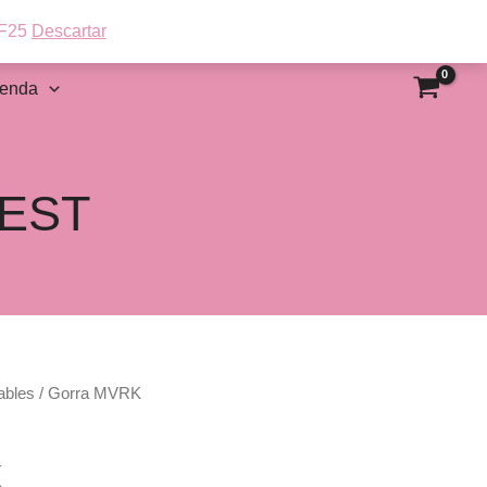
UF25
Descartar
ienda
EST
ables
/ Gorra MVRK
K