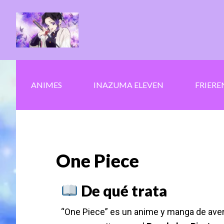
Saltar
Skip
al
to
contenido
secondary
principal
navigation
ANIMES
INAZUMA ELEVEN
FRIERE
One Piece
De qué trata
“One Piece” es un anime y manga de ave