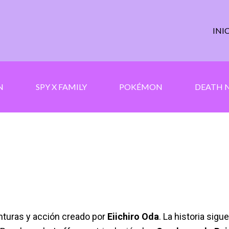
INI
N
SPY X FAMILY
POKÉMON
DEATH 
nturas y acción creado por
Eiichiro Oda
. La historia sigu