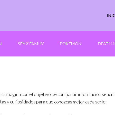
INI
N
SPY X FAMILY
POKÉMON
DEATH 
sta página con el objetivo de compartir información sencil
tas y curiosidades para que conozcas mejor cada serie.