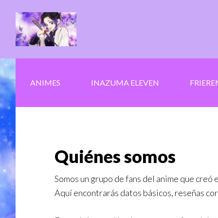
Saltar
Skip
al
to
contenido
secondary
principal
navigation
ANIMES
INAZUMA ELEVEN
FRIERE
Quiénes somos
Somos un grupo de fans del anime que creó e
Aquí encontrarás datos básicos, reseñas cor