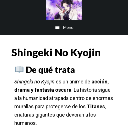
Saltar
al
contenido
Menu
principal
Shingeki No Kyojin
De qué trata
Shingeki no Kyojin
es un anime de
acción,
drama y fantasía oscura
. La historia sigue
a la humanidad atrapada dentro de enormes
murallas para protegerse de los
Titanes
,
criaturas gigantes que devoran a los
humanos.